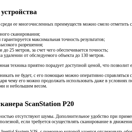
 устройства
, среди ее многочисленных преимуществ можно смело отметить 
ного сканирования;
 гарантируется максимальная точность результатов;
ысокого разрешения;
до 25 метров, за счет чего обеспечивается точность;
 удалении от обследуемого объекта до 130 метров.
данная техника приятно порадует доступной ценой, что позволи
икать не будет, с его помощью можно оперативно справляться 
даря чему его можно продолжать использовать даже в условиях
ми и небольшим весом.
канера ScanStation P20
олностью отсутствуют шумы. Дополнительное удобство при прим
полезной, если требуется осуществлять сканирование в движен
Inertial System VIS, с помощью которой удается отслеживать об