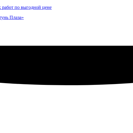
х работ по выгодной цене
етунь Плаза»