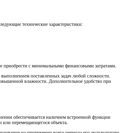
следующие технические характеристики:
т ее приобрести с минимальными финансовыми затратами.
с выполнением поставленных задач любой сложности.
 повышенной влажности. Дополнительное удобство при
енении обеспечивается наличием встроенной функции
ии или перемещающегося объекта.
орудование на протяжении всего периода его эксплуатации.